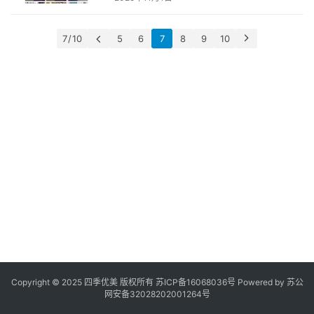
便
登录
注册
果
划
7 / 10
5
6
7
8
9
10
算
案
例
见
证
Copyright © 2025 四季优美 版权所有
苏ICP备16068036号
Powered by
苏公
网安备32028202001264号