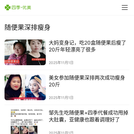
随便果深排瘦身
大妈变身记，吃20盒随便果后瘦了
20斤年轻漂亮了很多
2025年11月1日
这
美女参加随便果深排两次成功瘦身
样
20斤
购
买
2025年11月1日
四
季
邹先生吃随便果+四季代餐成功甩掉
优
大肚囊，亚健康也跟着调理好了
美
随
2025年11月1日